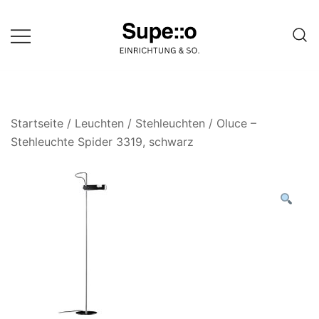
Springe
zum
Inhalt
Entdecke die besten Produkte
Supello
führender Möbel Online-Shop auf
einer Website
Startseite
/
Leuchten
/
Stehleuchten
/ Oluce –
Stehleuchte Spider 3319, schwarz