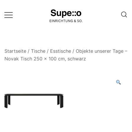
Springe
zum
Inhalt
Entdecke die besten Produkte
Supello
führender Möbel Online-Shop auf
einer Website
Startseite
/
Tische
/
Esstische
/ Objekte unserer Tage –
Novak Tisch 250 x 100 cm, schwarz