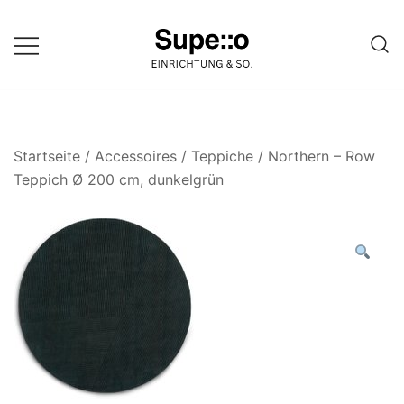
Springe
zum
Inhalt
Entdecke die besten Produkte
Supello
führender Möbel Online-Shop auf
einer Website
Startseite
/
Accessoires
/
Teppiche
/ Northern – Row
Teppich Ø 200 cm, dunkelgrün