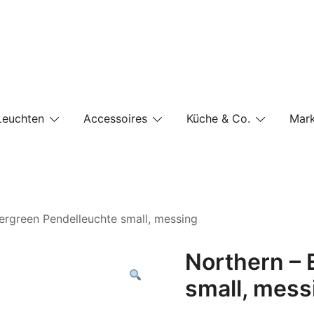
e-Shop auf einer Website
Leuchten
Accessoires
Küche & Co.
Mar
ergreen Pendelleuchte small, messing
Northern – 
small, mess