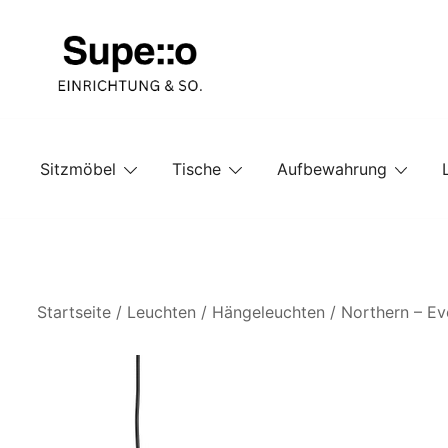
Springe
zum
Inhalt
Entdecke die besten Produkte führender Möbel Onlin
Supello
Sitzmöbel
Tische
Aufbewahrung
Startseite
/
Leuchten
/
Hängeleuchten
/ Northern – Ev