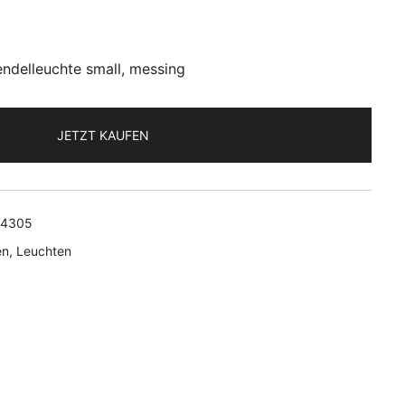
ndelleuchte small, messing
JETZT KAUFEN
14305
en
,
Leuchten