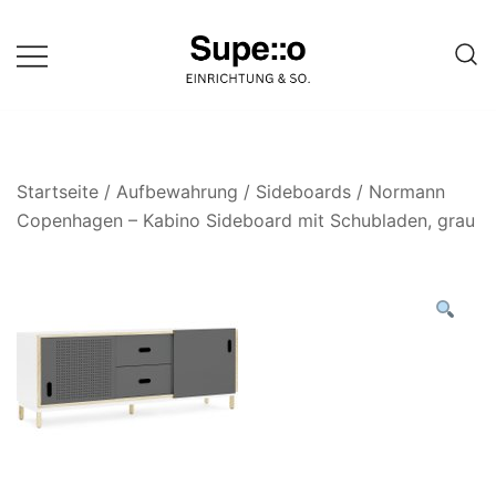
Springe
zum
Inhalt
Entdecke die besten Produkte
Supello
führender Möbel Online-Shop auf
einer Website
Startseite
/
Aufbewahrung
/
Sideboards
/ Normann
Copenhagen – Kabino Sideboard mit Schubladen, grau