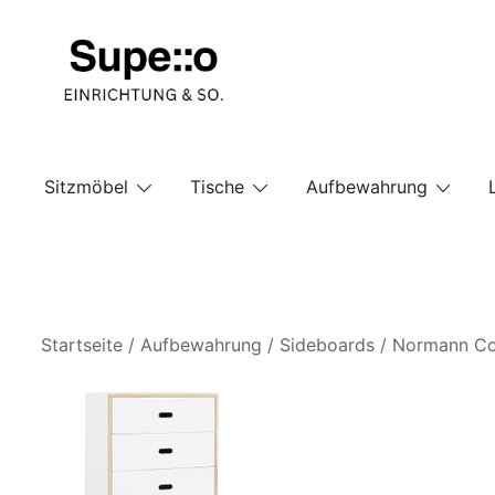
Springe
zum
Inhalt
Entdecke die besten Produkte führender Möbel Onlin
Supello
Sitzmöbel
Tische
Aufbewahrung
Startseite
/
Aufbewahrung
/
Sideboards
/ Normann Co