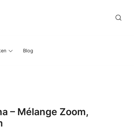
ken
Blog
na – Mélange Zoom,
m