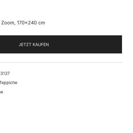
e Zoom, 170×240 cm
JETZT KAUFEN
3127
Teppiche
na