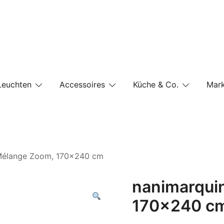
e-Shop auf einer Website
Leuchten
Accessoires
Küche & Co.
Mar
 Mélange Zoom, 170×240 cm
nanimarqui
170×240 c