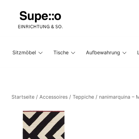
Springe
zum
Inhalt
Entdecke die besten Produkte führender Möbel Onlin
Supello
Sitzmöbel
Tische
Aufbewahrung
Startseite
/
Accessoires
/
Teppiche
/ nanimarquina –