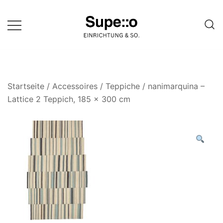
Springe
zum
Inhalt
Entdecke die besten Produkte
Supello
führender Möbel Online-Shop auf
einer Website
Startseite
/
Accessoires
/
Teppiche
/ nanimarquina –
Lattice 2 Teppich, 185 x 300 cm