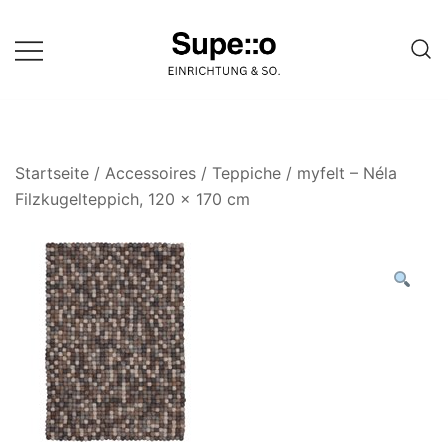
Springe
zum
Inhalt
Entdecke die besten Produkte
Supello
führender Möbel Online-Shop auf
einer Website
Startseite
/
Accessoires
/
Teppiche
/ myfelt – Néla
Filzkugelteppich, 120 x 170 cm