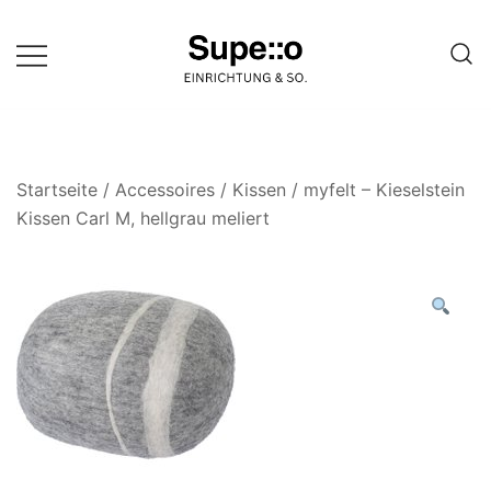
Springe
zum
Inhalt
Entdecke die besten Produkte
Supello
führender Möbel Online-Shop auf
einer Website
Startseite
/
Accessoires
/
Kissen
/ myfelt – Kieselstein
Kissen Carl M, hellgrau meliert