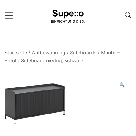
Springe
zum
Inhalt
Entdecke die besten Produkte
Supello
führender Möbel Online-Shop auf
einer Website
Startseite
/
Aufbewahrung
/
Sideboards
/ Muuto –
Enfold Sideboard niedrig, schwarz