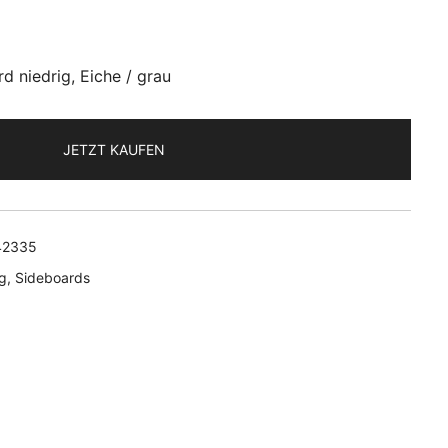
d niedrig, Eiche / grau
JETZT KAUFEN
42335
g
,
Sideboards