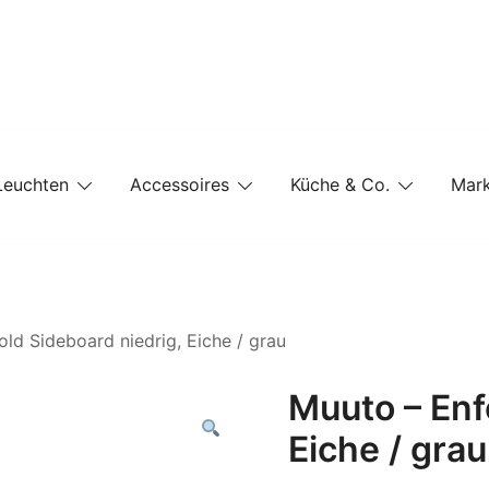
e-Shop auf einer Website
Leuchten
Accessoires
Küche & Co.
Mar
ld Sideboard niedrig, Eiche / grau
Muuto – Enf
Eiche / grau