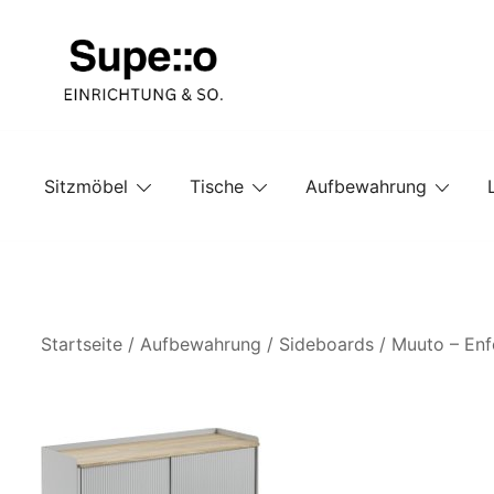
Springe
zum
Inhalt
Entdecke die besten Produkte führender Möbel Onlin
Supello
Sitzmöbel
Tische
Aufbewahrung
Startseite
/
Aufbewahrung
/
Sideboards
/ Muuto – Enfo