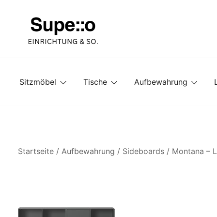
Springe
zum
Inhalt
Entdecke die besten Produkte führender Möbel Onlin
Supello
Sitzmöbel
Tische
Aufbewahrung
Startseite
/
Aufbewahrung
/
Sideboards
/ Montana – L