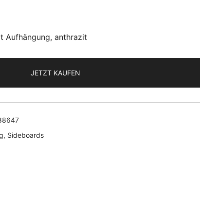
t Aufhängung, anthrazit
JETZT KAUFEN
88647
g
,
Sideboards