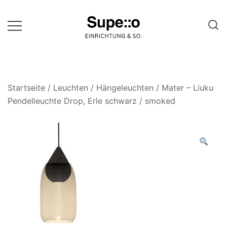
Springe
zum
Inhalt
Entdecke die besten Produkte
Supello
führender Möbel Online-Shop auf
einer Website
Startseite
/
Leuchten
/
Hängeleuchten
/ Mater – Liuku
Pendelleuchte Drop, Erle schwarz / smoked