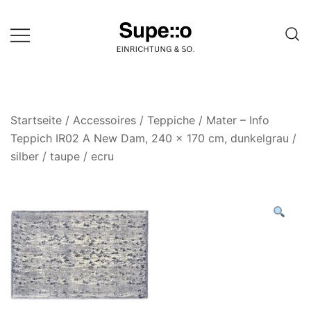
Springe
zum
Inhalt
Entdecke die besten Produkte
Supello
führender Möbel Online-Shop auf
einer Website
Startseite
/
Accessoires
/
Teppiche
/ Mater – Info
Teppich IR02 A New Dam, 240 x 170 cm, dunkelgrau /
silber / taupe / ecru