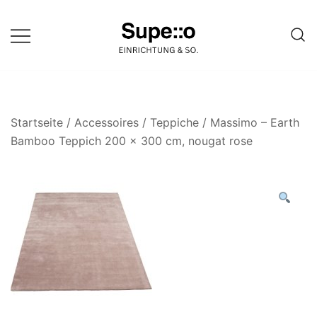
Springe
zum
Inhalt
Entdecke die besten Produkte
Supello
führender Möbel Online-Shop auf
einer Website
Startseite
/
Accessoires
/
Teppiche
/ Massimo – Earth
Bamboo Teppich 200 x 300 cm, nougat rose