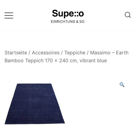
Springe
zum
Inhalt
Entdecke die besten Produkte
Supello
führender Möbel Online-Shop auf
einer Website
Startseite
/
Accessoires
/
Teppiche
/ Massimo – Earth
Bamboo Teppich 170 x 240 cm, vibrant blue