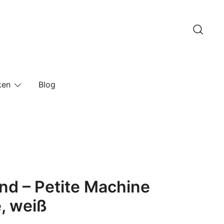
ken
Blog
d – Petite Machine
, weiß