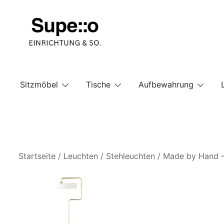
Springe
zum
Inhalt
Entdecke die besten Produkte führender Möbel Onlin
Supello
Sitzmöbel
Tische
Aufbewahrung
Startseite
/
Leuchten
/
Stehleuchten
/ Made by Hand – 