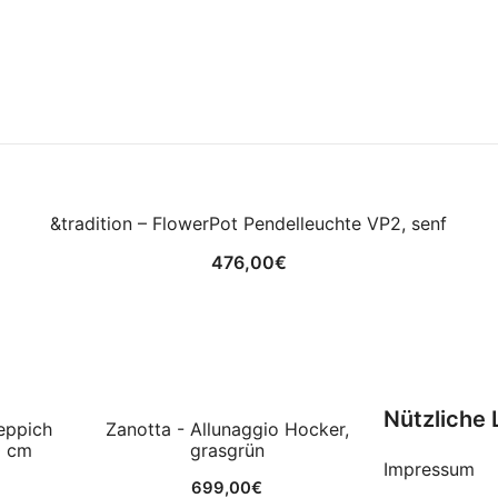
&tradition – FlowerPot Pendelleuchte VP2, senf
476,00
€
Nützliche 
eppich
Zanotta - Allunaggio Hocker,
0 cm
grasgrün
Impressum
699,00
€