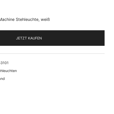
Machine Stehleuchte, weiß
JETZT KAUFEN
33101
ehleuchten
and