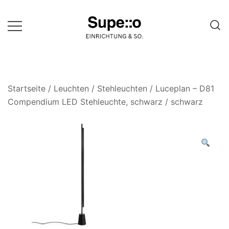
Springe
zum
Inhalt
Entdecke die besten Produkte
Supello
führender Möbel Online-Shop auf
einer Website
Startseite
/
Leuchten
/
Stehleuchten
/ Luceplan – D81
Compendium LED Stehleuchte, schwarz / schwarz