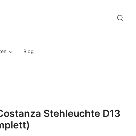
ken
Blog
Costanza Stehleuchte D13
mplett)