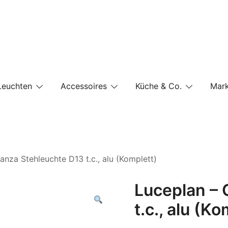
e-Shop auf einer Website
Leuchten
Accessoires
Küche & Co.
Mar
anza Stehleuchte D13 t.c., alu (Komplett)
Luceplan – 
t.c., alu (Ko