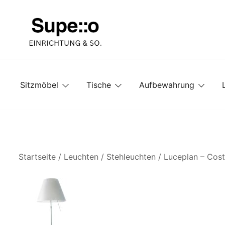
Springe
zum
Inhalt
Entdecke die besten Produkte führender Möbel Onlin
Supello
Sitzmöbel
Tische
Aufbewahrung
Startseite
/
Leuchten
/
Stehleuchten
/ Luceplan – Cost