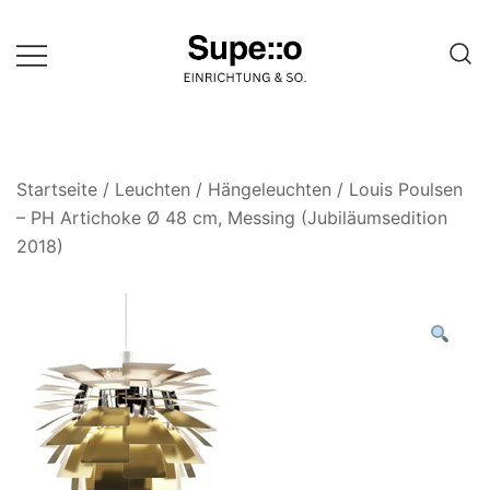
Springe
zum
Inhalt
Entdecke die besten Produkte
Supello
führender Möbel Online-Shop auf
einer Website
Startseite
/
Leuchten
/
Hängeleuchten
/ Louis Poulsen
– PH Artichoke Ø 48 cm, Messing (Jubiläumsedition
2018)