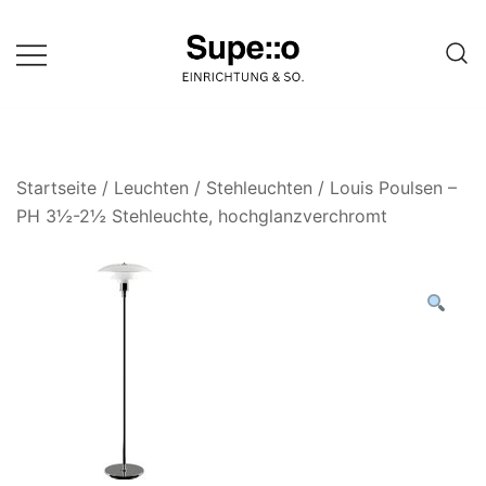
Springe
zum
Inhalt
Entdecke die besten Produkte
Supello
führender Möbel Online-Shop auf
einer Website
Startseite
/
Leuchten
/
Stehleuchten
/ Louis Poulsen –
PH 3½-2½ Stehleuchte, hochglanzverchromt