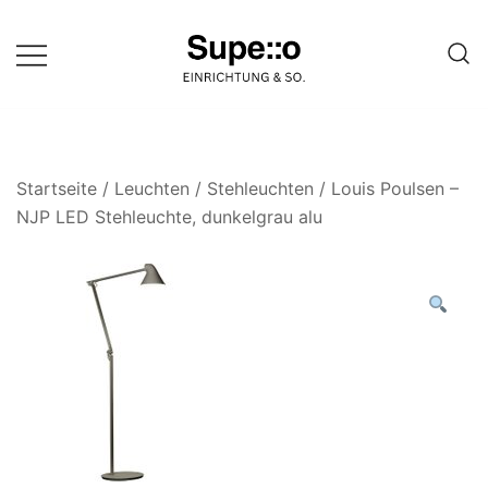
Springe
zum
Inhalt
Entdecke die besten Produkte
Supello
führender Möbel Online-Shop auf
einer Website
Startseite
/
Leuchten
/
Stehleuchten
/ Louis Poulsen –
NJP LED Stehleuchte, dunkelgrau alu