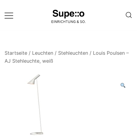
Springe
zum
Inhalt
Entdecke die besten Produkte
Supello
führender Möbel Online-Shop auf
einer Website
Startseite
/
Leuchten
/
Stehleuchten
/ Louis Poulsen –
AJ Stehleuchte, weiß