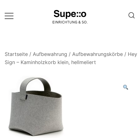
Springe
zum
Inhalt
Entdecke die besten Produkte
Supello
führender Möbel Online-Shop auf
einer Website
Startseite
/
Aufbewahrung
/
Aufbewahrungskörbe
/ Hey
Sign – Kaminholzkorb klein, hellmeliert