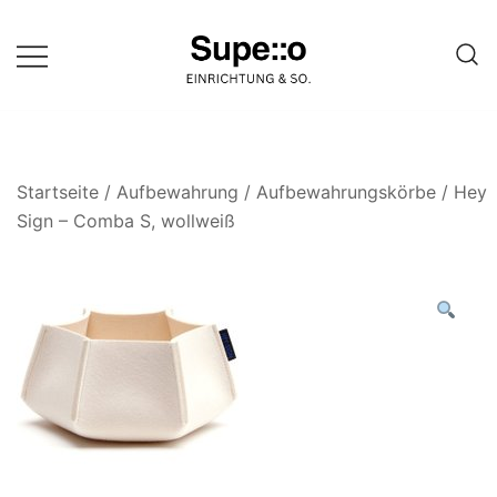
Springe
zum
Inhalt
Entdecke die besten Produkte
Supello
führender Möbel Online-Shop auf
einer Website
Startseite
/
Aufbewahrung
/
Aufbewahrungskörbe
/ Hey
Sign – Comba S, wollweiß