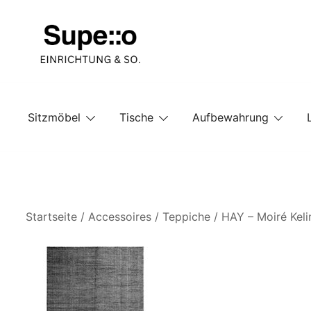
Springe
zum
Inhalt
Entdecke die besten Produkte führender Möbel Onlin
Supello
Sitzmöbel
Tische
Aufbewahrung
Startseite
/
Accessoires
/
Teppiche
/ HAY – Moiré Kel