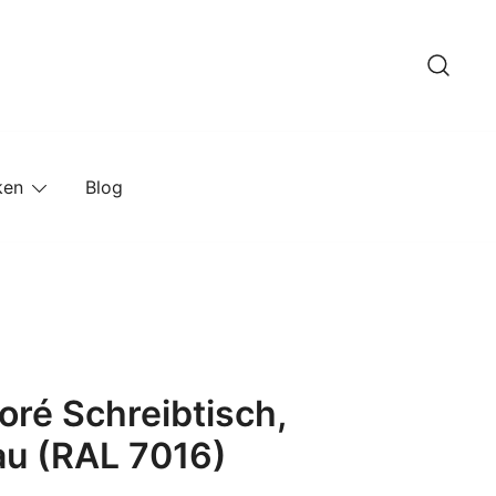
ken
Blog
oré Schreibtisch,
au (RAL 7016)