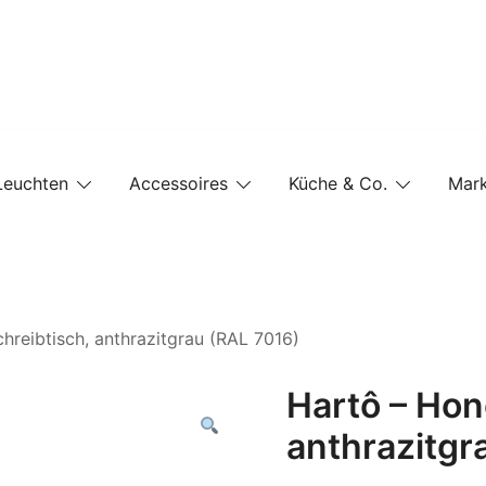
e-Shop auf einer Website
Leuchten
Accessoires
Küche & Co.
Mar
hreibtisch, anthrazitgrau (RAL 7016)
Hartô – Hon
anthrazitgr