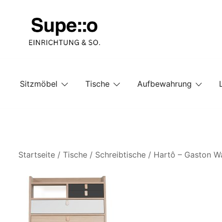
Springe
zum
Inhalt
Entdecke die besten Produkte führender Möbel Onlin
Supello
Sitzmöbel
Tische
Aufbewahrung
Startseite
/
Tische
/
Schreibtische
/ Hartô – Gaston Wa