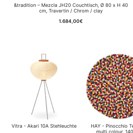
&tradition – Mezcla JH20 Couchtisch, Ø 80 x H 40
cm, Travertin / Chrom / clay
1.684,00
€
Vitra - Akari 10A Stehleuchte
HAY - Pinocchio T
multi colour, 14