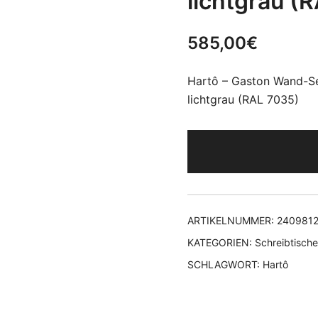
lichtgrau (
585,00
€
Hartô – Gaston Wand-Sek
lichtgrau (RAL 7035)
ARTIKELNUMMER:
240981
KATEGORIEN:
Schreibtische
SCHLAGWORT:
Hartô