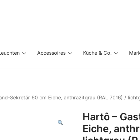
e-Shop auf einer Website
Leuchten
Accessoires
Küche & Co.
Mar
nd-Sekretär 60 cm Eiche, anthrazitgrau (RAL 7016) / licht
Hartô – Ga
Eiche, anth