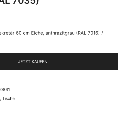
RAL 7035)
retär 60 cm Eiche, anthrazitgrau (RAL 7016) /
JETZT KAUFEN
20861
,
Tische