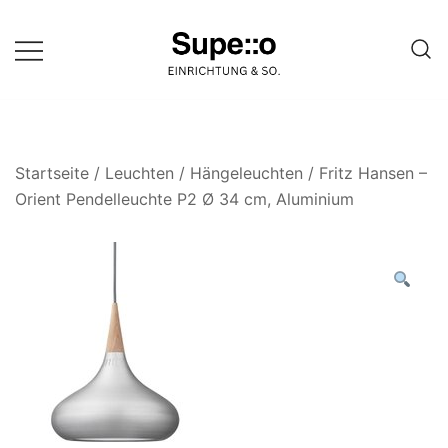
Springe
zum
Inhalt
Entdecke die besten Produkte
Supello
führender Möbel Online-Shop auf
einer Website
Startseite
/
Leuchten
/
Hängeleuchten
/ Fritz Hansen –
Orient Pendelleuchte P2 Ø 34 cm, Aluminium