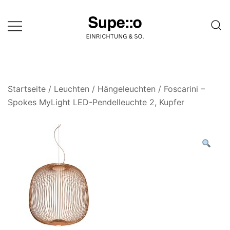
Springe
zum
Inhalt
Entdecke die besten Produkte
Supello
führender Möbel Online-Shop auf
einer Website
Startseite
/
Leuchten
/
Hängeleuchten
/ Foscarini –
Spokes MyLight LED-Pendelleuchte 2, Kupfer