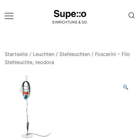
Springe
zum
Inhalt
Entdecke die besten Produkte
Supello
führender Möbel Online-Shop auf
einer Website
Startseite
/
Leuchten
/
Stehleuchten
/ Foscarini – Filo
Stehleuchte, teodora