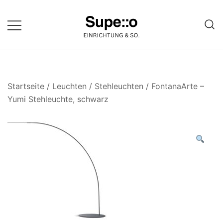
Springe
zum
Inhalt
Entdecke die besten Produkte
Supello
führender Möbel Online-Shop auf
einer Website
Startseite
/
Leuchten
/
Stehleuchten
/ FontanaArte –
Yumi Stehleuchte, schwarz