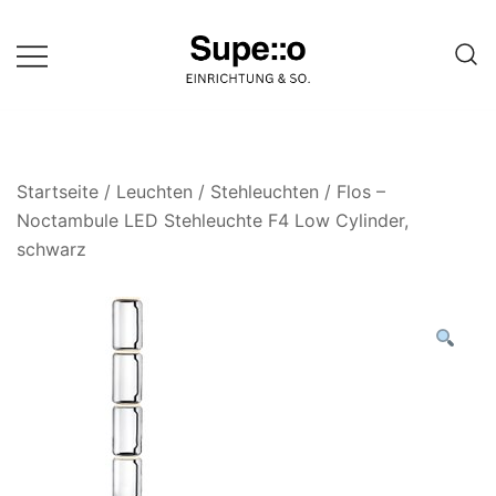
Springe
zum
Inhalt
Entdecke die besten Produkte
Supello
führender Möbel Online-Shop auf
einer Website
Startseite
/
Leuchten
/
Stehleuchten
/ Flos –
Noctambule LED Stehleuchte F4 Low Cylinder,
schwarz