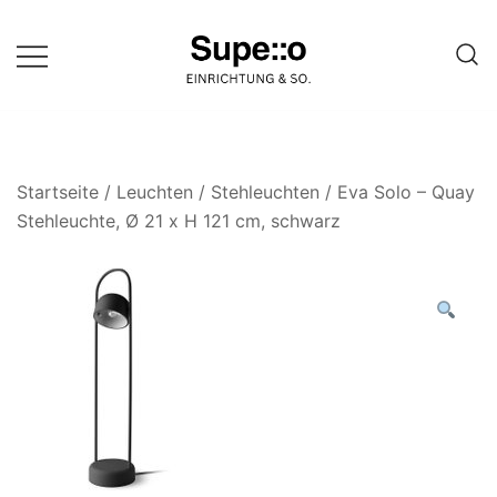
Springe
zum
Inhalt
Entdecke die besten Produkte
Supello
führender Möbel Online-Shop auf
einer Website
Startseite
/
Leuchten
/
Stehleuchten
/ Eva Solo – Quay
Stehleuchte, Ø 21 x H 121 cm, schwarz