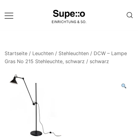
Springe
zum
Inhalt
Entdecke die besten Produkte
Supello
führender Möbel Online-Shop auf
einer Website
Startseite
/
Leuchten
/
Stehleuchten
/ DCW – Lampe
Gras No 215 Stehleuchte, schwarz / schwarz