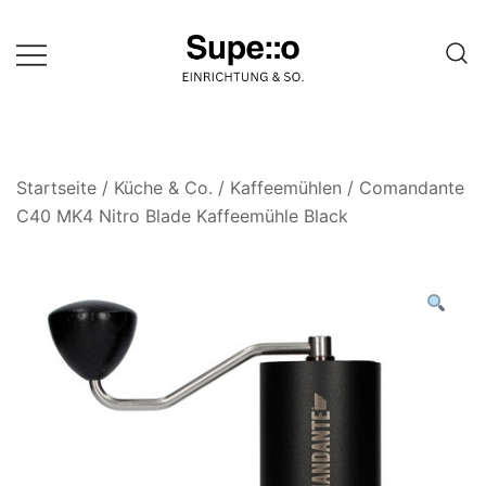
Springe
zum
Inhalt
Entdecke die besten Produkte
Supello
führender Möbel Online-Shop auf
einer Website
Startseite
/
Küche & Co.
/
Kaffeemühlen
/ Comandante
C40 MK4 Nitro Blade Kaffeemühle Black