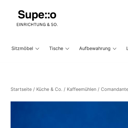
Springe
zum
Inhalt
Entdecke die besten Produkte führender Möbel Onlin
Supello
Sitzmöbel
Tische
Aufbewahrung
Startseite
/
Küche & Co.
/
Kaffeemühlen
/ Comandante 