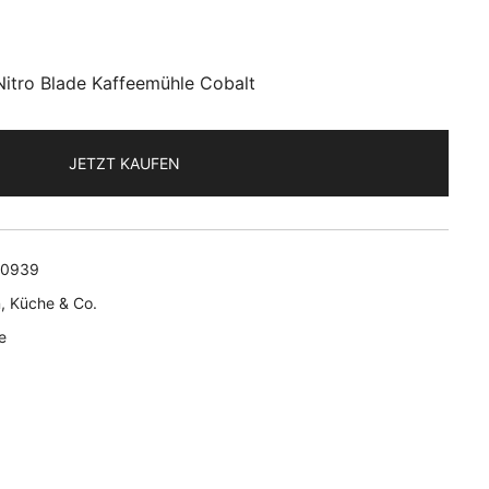
tro Blade Kaffeemühle Cobalt
JETZT KAUFEN
10939
n
,
Küche & Co.
e