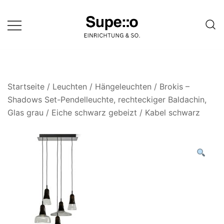
Springe
zum
Inhalt
Entdecke die besten Produkte
Supello
führender Möbel Online-Shop auf
einer Website
Startseite
/
Leuchten
/
Hängeleuchten
/ Brokis –
Shadows Set-Pendelleuchte, rechteckiger Baldachin,
Glas grau / Eiche schwarz gebeizt / Kabel schwarz