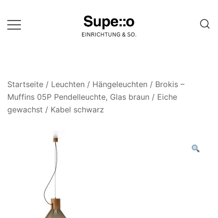
Springe
zum
Inhalt
Entdecke die besten Produkte
Supello
führender Möbel Online-Shop auf
einer Website
Startseite
/
Leuchten
/
Hängeleuchten
/ Brokis –
Muffins 05P Pendelleuchte, Glas braun / Eiche
gewachst / Kabel schwarz