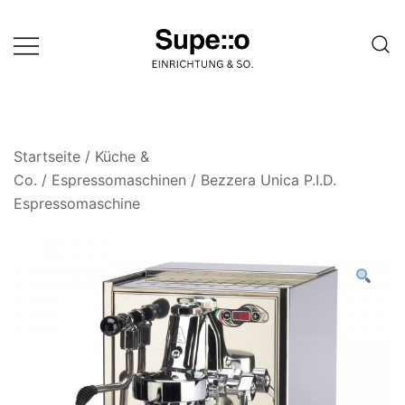
Springe
zum
Inhalt
Entdecke die besten Produkte
Supello
führender Möbel Online-Shop auf
einer Website
Startseite
/
Küche &
Co.
/
Espressomaschinen
/ Bezzera Unica P.I.D.
Espressomaschine