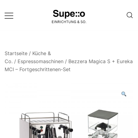
Springe
zum
Inhalt
Entdecke die besten Produkte
Supello
führender Möbel Online-Shop auf
einer Website
Startseite
/
Küche &
Co.
/
Espressomaschinen
/ Bezzera Magica S + Eureka
MCI – Fortgeschrittenen-Set