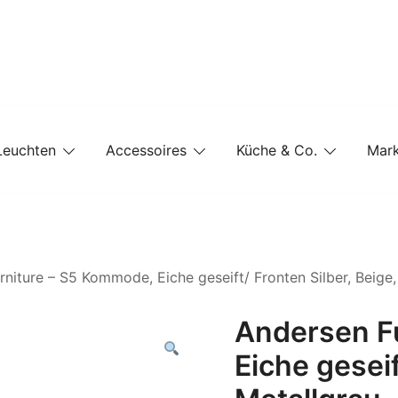
e-Shop auf einer Website
Leuchten
Accessoires
Küche & Co.
Mar
niture – S5 Kommode, Eiche geseift/ Fronten Silber, Beige,
Andersen F
Eiche geseif