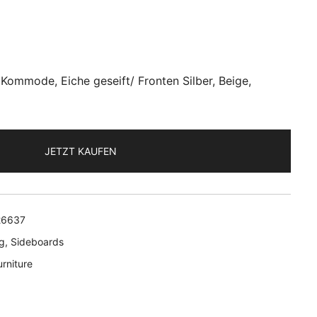
 Kommode, Eiche geseift/ Fronten Silber, Beige,
JETZT KAUFEN
26637
g
,
Sideboards
rniture