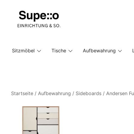
Springe
zum
Inhalt
Entdecke die besten Produkte führender Möbel Onlin
Supello
Sitzmöbel
Tische
Aufbewahrung
Startseite
/
Aufbewahrung
/
Sideboards
/ Andersen Fur