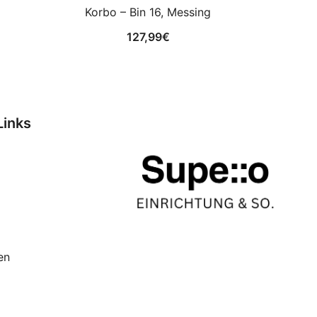
Korbo – Bin 16, Messing
127,99
€
Links
en