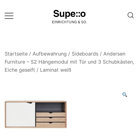
Springe
zum
Inhalt
Entdecke die besten Produkte
Supello
führender Möbel Online-Shop auf
einer Website
Startseite
/
Aufbewahrung
/
Sideboards
/ Andersen
Furniture – S2 Hängemodul mit Tür und 3 Schubkästen,
Eiche geseift / Laminat weiß