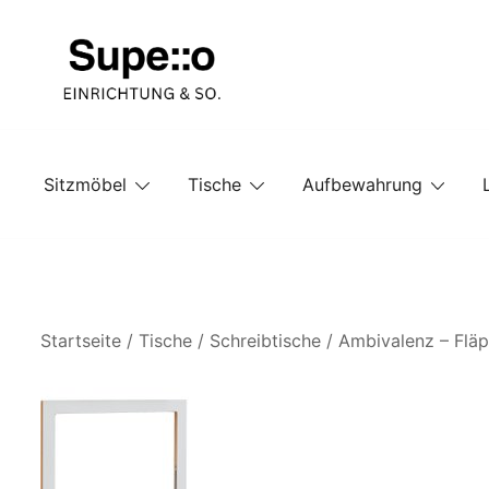
Springe
zum
Inhalt
Entdecke die besten Produkte führender Möbel Onlin
Supello
Sitzmöbel
Tische
Aufbewahrung
Startseite
/
Tische
/
Schreibtische
/ Ambivalenz – Fläp